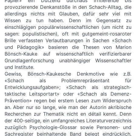
Papier» ein Dutzend durchaus irritierende bis
provozierende Denkanstöße in den Schach-Alltag, die
allerdings nichts mit Glauben, dafür sehr viel mit
Wissen zu tun haben. Denn im Gegensatz zu
einschlägigen populärwissenschaftlichen (um nicht zu
sagen: populistischen), oft mit gutgemeint-rosaroter
Brille verfassten Verlautbarungen in Sachen «Schach
und Pädagogik» basieren die Thesen von Marion
Bönsch-Kauke auf wissenschaftlich verifizierbarer
Grundlagenforschung unabhängiger Wissenschaftler
und Institute.
Gewiss, Bönsch-Kaukesche Denkmotive wie z.B.
«Schach als Problemrepräsentant für
Entwicklungsaufgaben»; «Schach als strategisch-
taktische Leitsportart» oder «Schach als Demenz-
Prävention» regen bei erstem Lesen zum Widerspruch
an. Aber nur so lange, wie man der Autorin akribische
Recherchen zur Thematik nicht en détail kennt. Denn
der 400-seitige, ein umfangreiches Literaturverzeichnis
zuzüglich Psychologie-Glossar sowie Personen- und
Sachregister beinhaltende Band belegt eindrücklich,