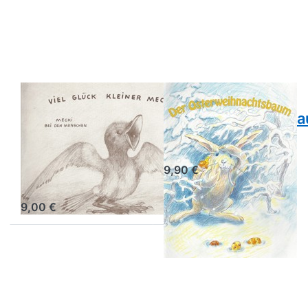
für mehr
Osterweihnachtsbaum
Optionen
zu Mecki
bei den
Menschen
Band II-
Viel Glück
kleiner
Mecki!
Mecki bei den
Der
Menschen Band
Osterweihnachtsb
II- Viel Glück
R. F. Beckedorff, V.
Hövelmann
kleiner Mecki!
9,90 €
Andrea Braig, Reinhart
Brandau
9,00 €
Drücken Sie
ENTER für
mehr
Optionen zu
Mira, der
kleine