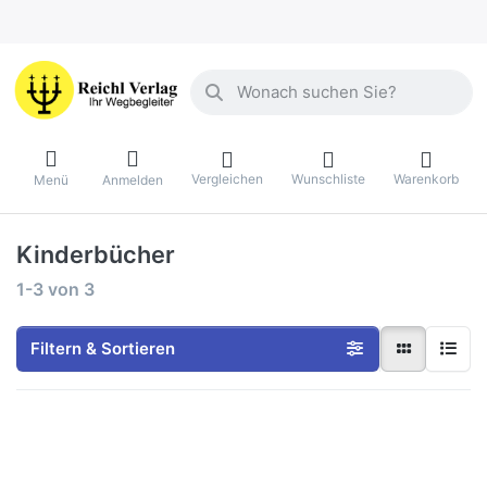
Geben Sie einen Suchbegriff ein. Währ
Vergleichen
Wunschliste
Warenkorb
Menü
Anmelden
Kinderbücher
Suchergebnisse:
1-3
von
3
Filtern & Sortieren
Drücken
Drücken Sie ENTER
Sie
für mehr Optionen zu
ENTER
Der