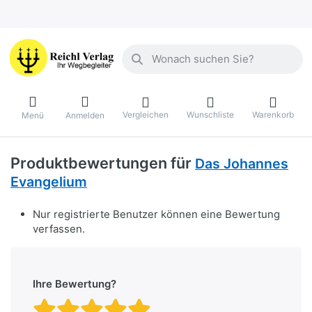
Geben Sie einen Suchbegriff ein. Währ
Vergleichen
Wunschliste
Warenkorb
Menü
Anmelden
Produktbewertungen für
Das Johannes
Evangelium
Nur registrierte Benutzer können eine Bewertung
verfassen.
Ihre Bewertung?
Bewertung: 1 von 5 Stern
Bewertung: 2 von 5 St
Bewertung: 3 von 5 
Bewertung: 4 von 
Bewertung: 5 vo