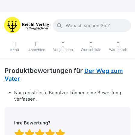
Geben Sie einen Suchbegriff ein. Währ
Vergleichen
Wunschliste
Warenkorb
Menü
Anmelden
Produktbewertungen für
Der Weg zum
Vater
Nur registrierte Benutzer können eine Bewertung
verfassen.
Ihre Bewertung?
Bewertung: 1 von 5 Stern
Bewertung: 2 von 5 St
Bewertung: 3 von 5 
Bewertung: 4 von 
Bewertung: 5 vo