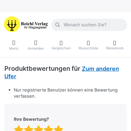
Geben Sie einen Suchbegriff ein. Währ
Vergleichen
Wunschliste
Warenkorb
Menü
Anmelden
Produktbewertungen für
Zum anderen
Ufer
Nur registrierte Benutzer können eine Bewertung
verfassen.
Ihre Bewertung?
Bewertung: 1 von 5 Stern
Bewertung: 2 von 5 St
Bewertung: 3 von 5 
Bewertung: 4 von 
Bewertung: 5 vo