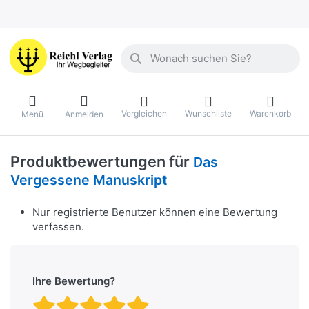
Geben Sie einen Suchbegriff ein. Währ
Vergleichen
Wunschliste
Warenkorb
Menü
Anmelden
Produktbewertungen für
Das
Vergessene Manuskript
Nur registrierte Benutzer können eine Bewertung
verfassen.
Ihre Bewertung?
Bewertung: 1 von 5 Stern
Bewertung: 2 von 5 St
Bewertung: 3 von 5 
Bewertung: 4 von 
Bewertung: 5 vo