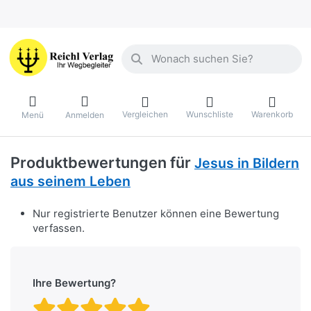
Geben Sie einen Suchbegriff ein. Währ
Vergleichen
Wunschliste
Warenkorb
Menü
Anmelden
Produktbewertungen für
Jesus in Bildern
aus seinem Leben
Nur registrierte Benutzer können eine Bewertung
verfassen.
Ihre Bewertung?
Bewertung: 1 von 5 Stern
Bewertung: 2 von 5 St
Bewertung: 3 von 5 
Bewertung: 4 von 
Bewertung: 5 vo