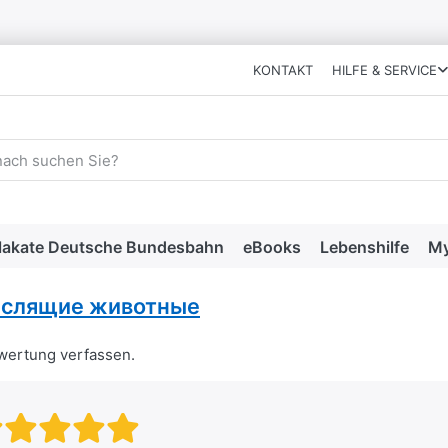
KONTAKT
HILFE & SERVICE
 einen Suchbegriff ein. Während Sie tippen, erscheinen automat
lakate Deutsche Bundesbahn
eBooks
Lebenshilfe
My
слящие животные
ewertung verfassen.
Bewertung: 1 von 5 Sternen. sc
Bewertung: 2 von 5 Sternen.
Bewertung: 3 von 5 Stern
Bewertung: 4 von 5 Ste
Bewertung: 5 von 5 S