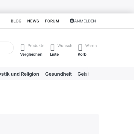
BLOG
NEWS
FORUM
ANMELDEN
isch erste Ergebnisse. Drücken Sie die Eingabetaste, um alle 
Produkte
Wunsch
Waren
Vergleichen
Liste
Korb
stik und Religion
Gesundheit
Geistige Heilweisen
Me
hlecht
en.
rnen.
ternen. sehr gut