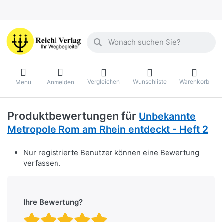
Geben Sie einen Suchbegriff ein. Währ
Vergleichen
Wunschliste
Warenkorb
Menü
Anmelden
Produktbewertungen für
Unbekannte
Metropole Rom am Rhein entdeckt - Heft 2
Nur registrierte Benutzer können eine Bewertung
verfassen.
Ihre Bewertung?
Bewertung: 1 von 5 Stern
Bewertung: 2 von 5 St
Bewertung: 3 von 5 
Bewertung: 4 von 
Bewertung: 5 vo