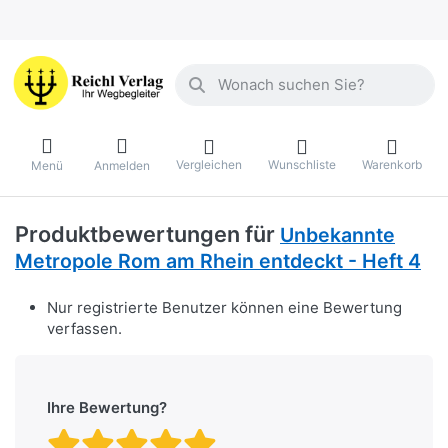
Geben Sie einen Suchbegriff ein. Währ
Vergleichen
Wunschliste
Warenkorb
Menü
Anmelden
Produktbewertungen für
Unbekannte
Metropole Rom am Rhein entdeckt - Heft 4
Nur registrierte Benutzer können eine Bewertung
verfassen.
Ihre Bewertung?
Bewertung: 1 von 5 Stern
Bewertung: 2 von 5 St
Bewertung: 3 von 5 
Bewertung: 4 von 
Bewertung: 5 vo