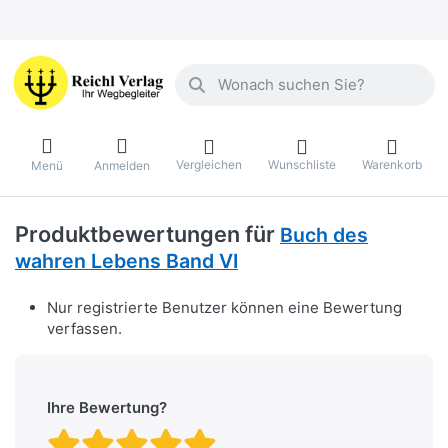
Geben Sie einen Suchbegriff ein. Währ
Vergleichen
Wunschliste
Warenkorb
Menü
Anmelden
Produktbewertungen für
Buch des
wahren Lebens Band VI
Nur registrierte Benutzer können eine Bewertung
verfassen.
Ihre Bewertung?
Bewertung: 1 von 5 Stern
Bewertung: 2 von 5 St
Bewertung: 3 von 5 
Bewertung: 4 von 
Bewertung: 5 vo