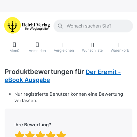
Geben Sie einen Suchbegriff ein. Währ
Vergleichen
Wunschliste
Warenkorb
Menü
Anmelden
Produktbewertungen für
Der Eremit -
eBook Ausgabe
Nur registrierte Benutzer können eine Bewertung
verfassen.
Ihre Bewertung?
Bewertung: 1 von 5 Stern
Bewertung: 2 von 5 St
Bewertung: 3 von 5 
Bewertung: 4 von 
Bewertung: 5 vo