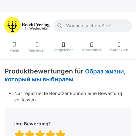
Geben Sie einen Suchbegriff ein. Währ
Vergleichen
Wunschliste
Warenkorb
Menü
Anmelden
Produktbewertungen für
Образ жизни,
который мы выбираем
Nur registrierte Benutzer können eine Bewertung
verfassen.
Ihre Bewertung?
Bewertung: 1 von 5 Stern
Bewertung: 2 von 5 St
Bewertung: 3 von 5 
Bewertung: 4 von 
Bewertung: 5 vo