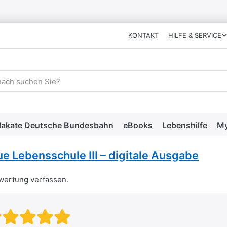
KONTAKT
HILFE & SERVICE
 einen Suchbegriff ein. Während Sie tippen, erscheinen automat
lakate Deutsche Bundesbahn
eBooks
Lebenshilfe
My
e Lebensschule III – digitale Ausgabe
ewertung verfassen.
Bewertung: 1 von 5 Sternen. sc
Bewertung: 2 von 5 Sternen.
Bewertung: 3 von 5 Stern
Bewertung: 4 von 5 Ste
Bewertung: 5 von 5 S