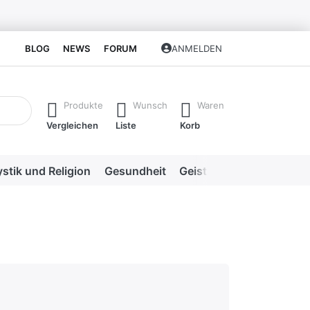
BLOG
NEWS
FORUM
ANMELDEN
isch erste Ergebnisse. Drücken Sie die Eingabetaste, um alle 
Produkte
Wunsch
Waren
Vergleichen
Liste
Korb
stik und Religion
Gesundheit
Geistige Heilweisen
Me
hlecht
en.
rnen.
ternen. sehr gut