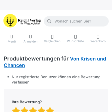
Geben Sie einen Suchbegriff ein. Währ
Vergleichen
Wunschliste
Warenkorb
Menü
Anmelden
Produktbewertungen für
Von Krisen und
Chancen
Nur registrierte Benutzer können eine Bewertung
verfassen.
Ihre Bewertung?
Bewertung: 1 von 5 Stern
Bewertung: 2 von 5 St
Bewertung: 3 von 5 
Bewertung: 4 von 
Bewertung: 5 vo