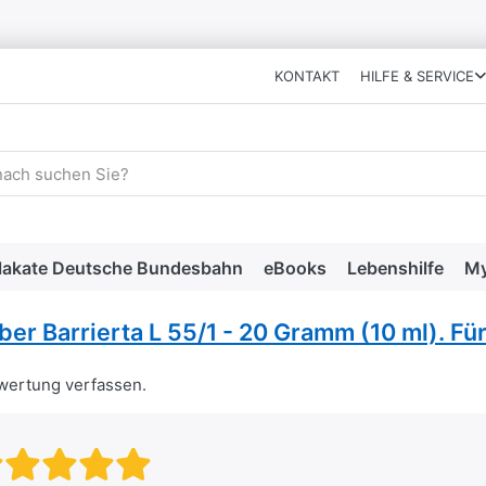
KONTAKT
HILFE & SERVICE
 einen Suchbegriff ein. Während Sie tippen, erscheinen automat
lakate Deutsche Bundesbahn
eBooks
Lebenshilfe
My
ber Barrierta L 55/1 - 20 Gramm (10 ml). Für
ewertung verfassen.
Bewertung: 1 von 5 Sternen. sc
Bewertung: 2 von 5 Sternen.
Bewertung: 3 von 5 Stern
Bewertung: 4 von 5 Ste
Bewertung: 5 von 5 S