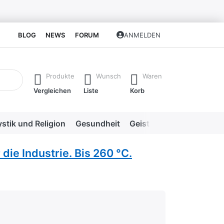
BLOG
NEWS
FORUM
ANMELDEN
isch erste Ergebnisse. Drücken Sie die Eingabetaste, um alle 
Produkte
Wunsch
Waren
Vergleichen
Liste
Korb
stik und Religion
Gesundheit
Geistige Heilweisen
Me
 die Industrie. Bis 260 °C.
hlecht
en.
rnen.
ternen. sehr gut