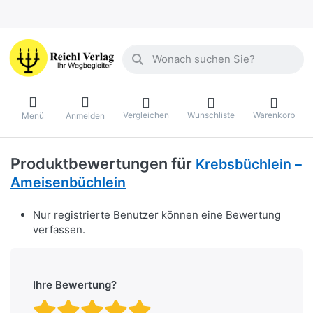
Geben Sie einen Suchbegriff ein. Währ
Vergleichen
Wunschliste
Warenkorb
Menü
Anmelden
Produktbewertungen für
Krebsbüchlein –
Ameisenbüchlein
Nur registrierte Benutzer können eine Bewertung
verfassen.
Ihre Bewertung?
Bewertung: 1 von 5 Stern
Bewertung: 2 von 5 St
Bewertung: 3 von 5 
Bewertung: 4 von 
Bewertung: 5 vo