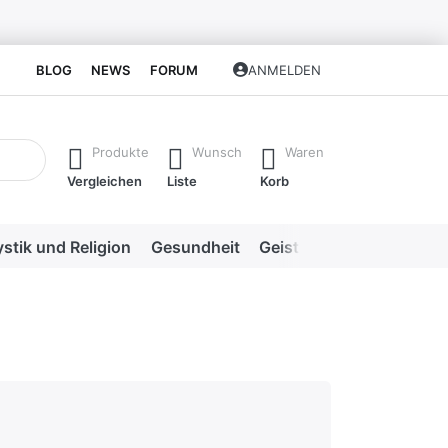
BLOG
NEWS
FORUM
ANMELDEN
isch erste Ergebnisse. Drücken Sie die Eingabetaste, um alle 
Produkte
Wunsch
Waren
Vergleichen
Liste
Korb
stik und Religion
Gesundheit
Geistige Heilweisen
Me
hlecht
en.
rnen.
ternen. sehr gut