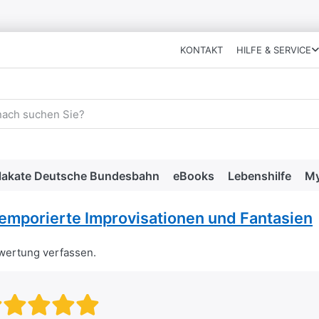
KONTAKT
HILFE & SERVICE
 einen Suchbegriff ein. Während Sie tippen, erscheinen automat
lakate Deutsche Bundesbahn
eBooks
Lebenshilfe
My
emporierte Improvisationen und Fantasien
ewertung verfassen.
Bewertung: 1 von 5 Sternen. sc
Bewertung: 2 von 5 Sternen.
Bewertung: 3 von 5 Stern
Bewertung: 4 von 5 Ste
Bewertung: 5 von 5 S