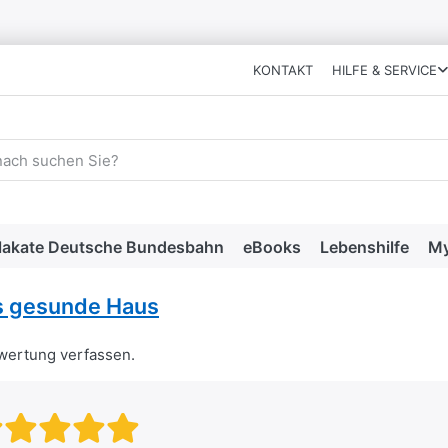
KONTAKT
HILFE & SERVICE
 einen Suchbegriff ein. Während Sie tippen, erscheinen automat
lakate Deutsche Bundesbahn
eBooks
Lebenshilfe
My
s gesunde Haus
ewertung verfassen.
Bewertung: 1 von 5 Sternen. sc
Bewertung: 2 von 5 Sternen.
Bewertung: 3 von 5 Stern
Bewertung: 4 von 5 Ste
Bewertung: 5 von 5 S