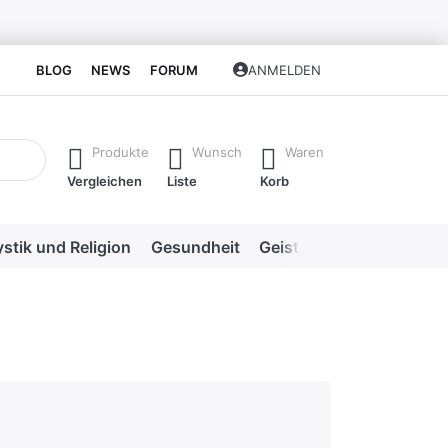
BLOG
NEWS
FORUM
ANMELDEN
isch erste Ergebnisse. Drücken Sie die Eingabetaste, um alle 
Produkte
Wunsch
Waren
Vergleichen
Liste
Korb
stik und Religion
Gesundheit
Geistige Heilweisen
Me
hlecht
en.
rnen.
ternen. sehr gut