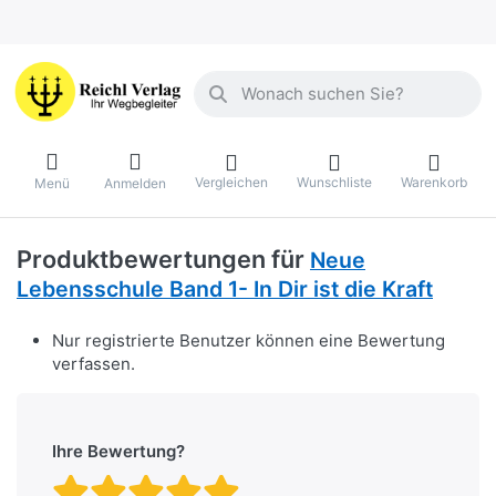
Geben Sie einen Suchbegriff ein. Währ
Vergleichen
Wunschliste
Warenkorb
Menü
Anmelden
Produktbewertungen für
Neue
Lebensschule Band 1- In Dir ist die Kraft
Nur registrierte Benutzer können eine Bewertung
verfassen.
Ihre Bewertung?
Bewertung: 1 von 5 Stern
Bewertung: 2 von 5 St
Bewertung: 3 von 5 
Bewertung: 4 von 
Bewertung: 5 vo