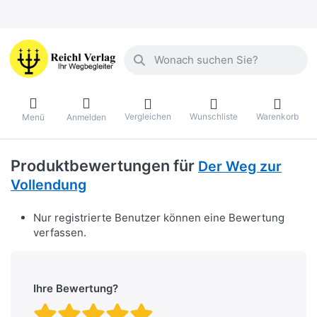
Geben Sie einen Suchbegriff ein. Währ
Vergleichen
Wunschliste
Warenkorb
Menü
Anmelden
Produktbewertungen für
Der Weg zur
Vollendung
Nur registrierte Benutzer können eine Bewertung
verfassen.
Ihre Bewertung?
Bewertung: 1 von 5 Stern
Bewertung: 2 von 5 St
Bewertung: 3 von 5 
Bewertung: 4 von 
Bewertung: 5 vo