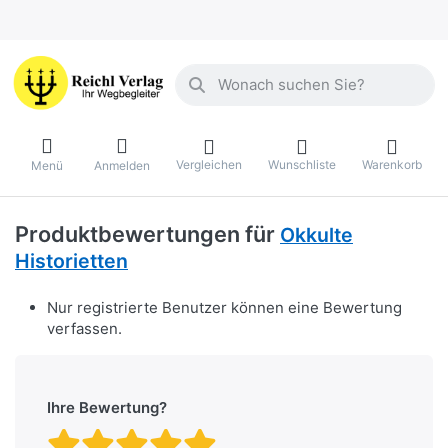
Geben Sie einen Suchbegriff ein. Währ
Vergleichen
Wunschliste
Warenkorb
Menü
Anmelden
Produktbewertungen für
Okkulte
Historietten
Nur registrierte Benutzer können eine Bewertung
verfassen.
Ihre Bewertung?
Bewertung: 1 von 5 Stern
Bewertung: 2 von 5 St
Bewertung: 3 von 5 
Bewertung: 4 von 
Bewertung: 5 vo