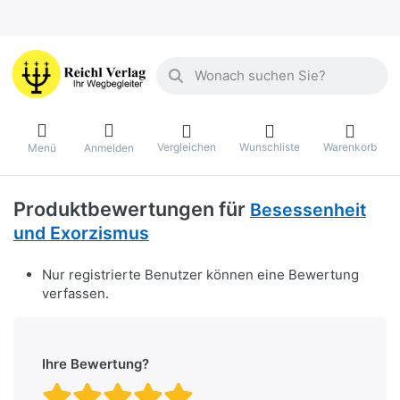
Geben Sie einen Suchbegriff ein. Währ
Vergleichen
Wunschliste
Warenkorb
Menü
Anmelden
Produktbewertungen für
Besessenheit
und Exorzismus
Nur registrierte Benutzer können eine Bewertung
verfassen.
Ihre Bewertung?
Bewertung: 1 von 5 Stern
Bewertung: 2 von 5 St
Bewertung: 3 von 5 
Bewertung: 4 von 
Bewertung: 5 vo