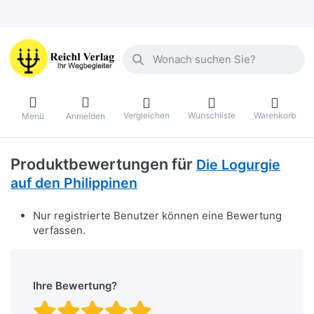
Geben Sie einen Suchbegriff ein. Währ
Vergleichen
Wunschliste
Warenkorb
Menü
Anmelden
Produktbewertungen für
Die Logurgie
auf den Philippinen
Nur registrierte Benutzer können eine Bewertung
verfassen.
Ihre Bewertung?
Bewertung: 1 von 5 Stern
Bewertung: 2 von 5 St
Bewertung: 3 von 5 
Bewertung: 4 von 
Bewertung: 5 vo