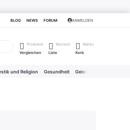
BLOG
NEWS
FORUM
ANMELDEN
isch erste Ergebnisse. Drücken Sie die Eingabetaste, um alle 
Produkte
Wunsch
Waren
Vergleichen
Liste
Korb
stik und Religion
Gesundheit
Geistige Heilweisen
Me
hlecht
en.
rnen.
ternen. sehr gut