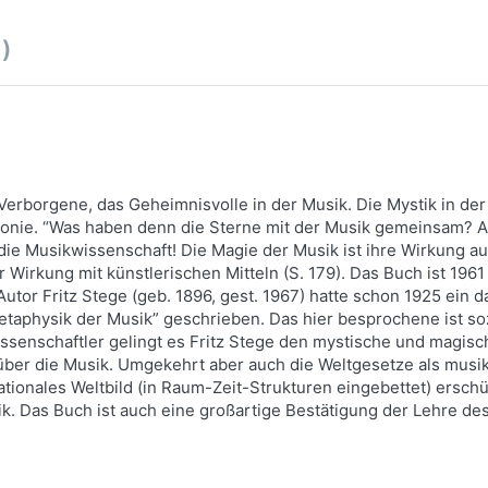
1)
Verborgene, das Geheimnisvolle in der Musik. Die Mystik in der 
ie. “Was haben denn die Sterne mit der Musik gemeinsam? Antw
die Musikwissenschaft! Die Magie der Musik ist ihre Wirkung a
er Wirkung mit künstlerischen Mitteln (S. 179). Das Buch ist 196
or Fritz Stege (geb. 1896, gest. 1967) hatte schon 1925 ein d
 Metaphysik der Musik” geschrieben. Das hier besprochene ist 
wissenschaftler gelingt es Fritz Stege den mystische und magi
über die Musik. Umgekehrt aber auch die Weltgesetze als musik
rationales Weltbild (in Raum-Zeit-Strukturen eingebettet) erschü
. Das Buch ist auch eine großartige Bestätigung der Lehre de