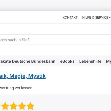
KONTAKT
HILFE & SERVICE
 einen Suchbegriff ein. Während Sie tippen, erscheinen automat
lakate Deutsche Bundesbahn
eBooks
Lebenshilfe
My
ik, Magie, Mystik
ewertung verfassen.
Bewertung: 1 von 5 Sternen. sc
Bewertung: 2 von 5 Sternen.
Bewertung: 3 von 5 Stern
Bewertung: 4 von 5 Ste
Bewertung: 5 von 5 S