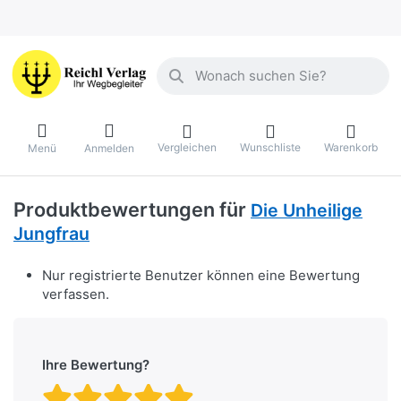
Geben Sie einen Suchbegriff ein. Währ
Vergleichen
Wunschliste
Warenkorb
Menü
Anmelden
Produktbewertungen für
Die Unheilige
Jungfrau
Nur registrierte Benutzer können eine Bewertung
verfassen.
Ihre Bewertung?
Bewertung: 1 von 5 Stern
Bewertung: 2 von 5 St
Bewertung: 3 von 5 
Bewertung: 4 von 
Bewertung: 5 vo