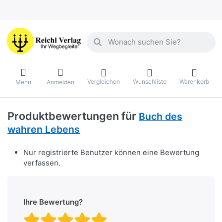
Geben Sie einen Suchbegriff ein. Währ
Vergleichen
Wunschliste
Warenkorb
Menü
Anmelden
Produktbewertungen für
Buch des
wahren Lebens
Nur registrierte Benutzer können eine Bewertung
verfassen.
Ihre Bewertung?
Bewertung: 1 von 5 Stern
Bewertung: 2 von 5 St
Bewertung: 3 von 5 
Bewertung: 4 von 
Bewertung: 5 vo