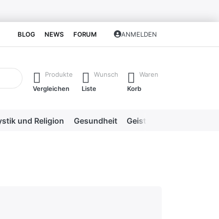
BLOG
NEWS
FORUM
ANMELDEN
isch erste Ergebnisse. Drücken Sie die Eingabetaste, um alle 
Produkte
Wunsch
Waren
Vergleichen
Liste
Korb
stik und Religion
Gesundheit
Geistige Heilweisen
Me
hlecht
en.
rnen.
ternen. sehr gut