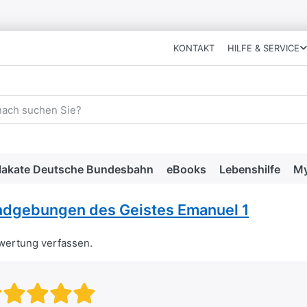
KONTAKT
HILFE & SERVICE
 einen Suchbegriff ein. Während Sie tippen, erscheinen automat
lakate Deutsche Bundesbahn
eBooks
Lebenshilfe
My
dgebungen des Geistes Emanuel 1
ewertung verfassen.
Bewertung: 1 von 5 Sternen. sc
Bewertung: 2 von 5 Sternen.
Bewertung: 3 von 5 Stern
Bewertung: 4 von 5 Ste
Bewertung: 5 von 5 S