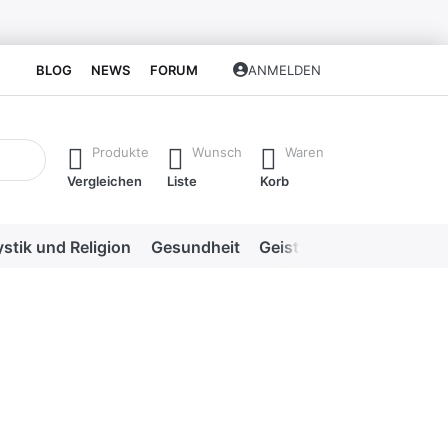
BLOG
NEWS
FORUM
ANMELDEN
isch erste Ergebnisse. Drücken Sie die Eingabetaste, um alle 
Produkte
Wunsch
Waren
Vergleichen
Liste
Korb
stik und Religion
Gesundheit
Geistige Heilweisen
Me