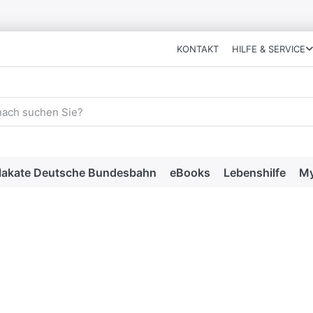
KONTAKT
HILFE & SERVICE
 einen Suchbegriff ein. Während Sie tippen, erscheinen automat
lakate Deutsche Bundesbahn
eBooks
Lebenshilfe
My