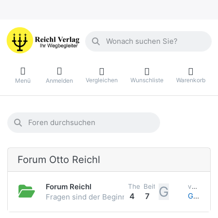
Geben Sie einen Suchbegriff ein. Währ
Vergleichen
Wunschliste
Warenkorb
Menü
Anmelden
Geben Sie einen Suchbegriff ein. Während Sie tippen, ersche
Forum Otto Reichl
Forum Reichl
Themen
Beiträge
vor einem Monat
G
4
7
Great reading too 177 !
Fragen sind der Beginn neuer Erkenntnis. Ein Anf