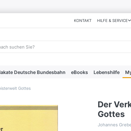
KONTAKT
HILFE & SERVICE
 einen Suchbegriff ein. Während Sie tippen, erscheinen automat
lakate Deutsche Bundesbahn
eBooks
Lebenshilfe
My
isterwelt Gottes
Der Verk
Gottes
Johannes Greb