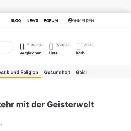
BLOG
NEWS
FORUM
ANMELDEN
isch erste Ergebnisse. Drücken Sie die Eingabetaste, um alle 
Produkte
Wunsch
Waren
Vergleichen
Liste
Korb
stik und Religion
Gesundheit
Geistige Heilweisen
Me
ehr mit der Geisterwelt
er