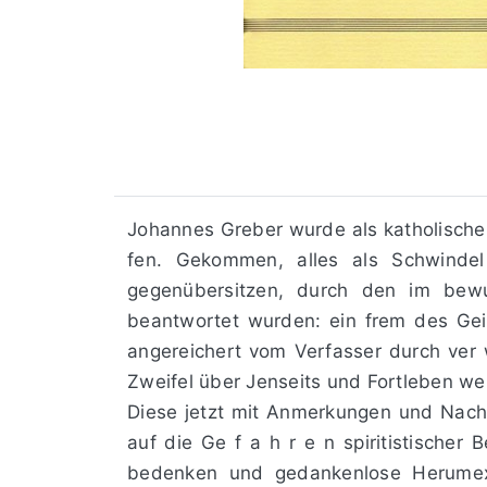
Johannes Greber wurde als katholischer 
fen. Gekommen, alles als Schwinde
gegenübersitzen, durch den im bewuß
beantwortet wurden: ein frem­ des Ge
angereichert vom Verfasser durch ver­ 
Zweifel über Jenseits und Fortleben we
Diese jetzt mit Anmerkungen und Nachwo
auf die Ge f a h r e n spiritistische
bedenken­ und gedankenlose Herumexpe