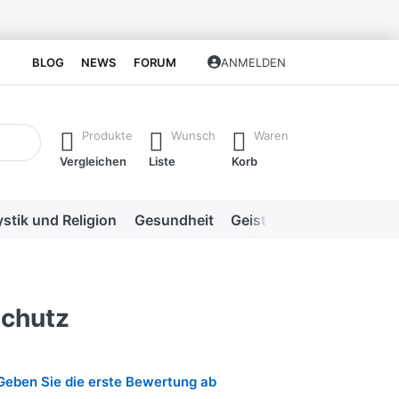
BLOG
NEWS
FORUM
ANMELDEN
isch erste Ergebnisse. Drücken Sie die Eingabetaste, um alle 
Produkte
Wunsch
Waren
Vergleichen
Liste
Korb
stik und Religion
Gesundheit
Geistige Heilweisen
Me
chutz
Geben Sie die erste Bewertung ab