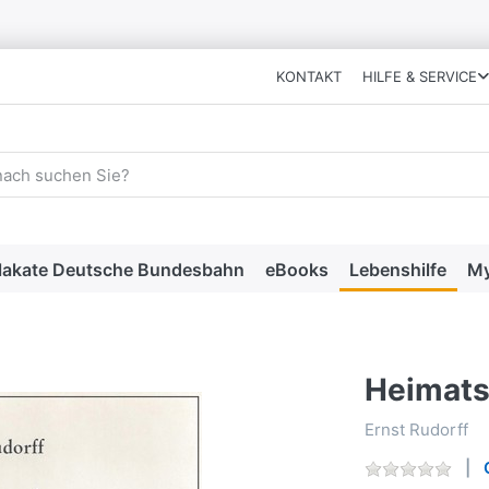
KONTAKT
HILFE & SERVICE
 einen Suchbegriff ein. Während Sie tippen, erscheinen automat
lakate Deutsche Bundesbahn
eBooks
Lebenshilfe
My
Heimats
Ernst Rudorff