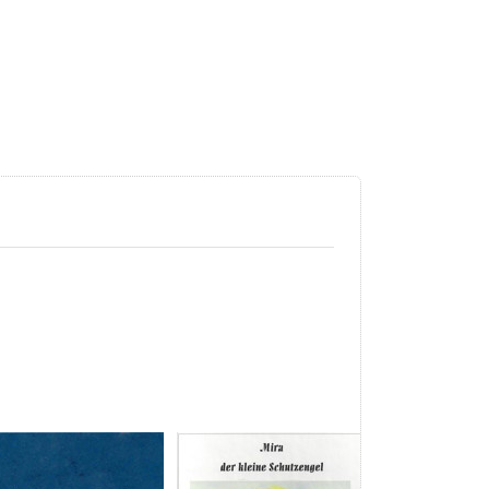
as Büchlein
Mira, der