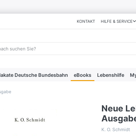
KONTAKT
HILFE & SERVICE
 einen Suchbegriff ein. Während Sie tippen, erscheinen automat
lakate Deutsche Bundesbahn
eBooks
Lebenshilfe
My
usgabe
Neue Leb
Ausgab
K. O. Schmidt