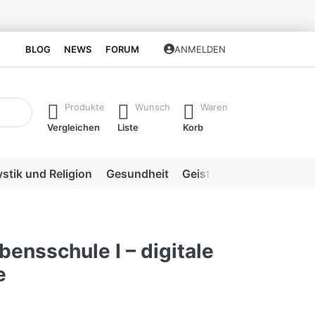
BLOG
NEWS
FORUM
ANMELDEN
isch erste Ergebnisse. Drücken Sie die Eingabetaste, um alle 
Produkte
Wunsch
Waren
Vergleichen
Liste
Korb
stik und Religion
Gesundheit
Geistige Heilweisen
Me
ensschule I – digitale
e