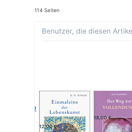
114 Seiten
Benutzer, die diesen Artik
Einmaleins
Der Weg zu
imnisvolle
der
Vollendun
er in Dir
Lebenskunst
18,00 €
itale
12,00 €