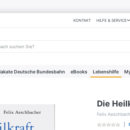
KONTAKT
HILFE & SERVICE
 einen Suchbegriff ein. Während Sie tippen, erscheinen automat
lakate Deutsche Bundesbahn
eBooks
Lebenshilfe
My
Die Heilk
Felix Aeschbac