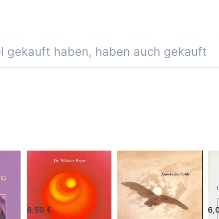
el gekauft haben, haben auch gekauft
r
Heilung
Mit Goethe
W
g
durch
durch die
ge
Geisteskraft
Welt der
E
Geister
6,50 €
6,