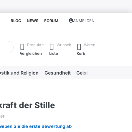
BLOG
NEWS
FORUM
ANMELDEN
isch erste Ergebnisse. Drücken Sie die Eingabetaste, um alle 
Produkte
Wunsch
Waren
Vergleichen
Liste
Korb
stik und Religion
Gesundheit
Geistige Heilweisen
Me
raft der Stille
her
Geben Sie die erste Bewertung ab