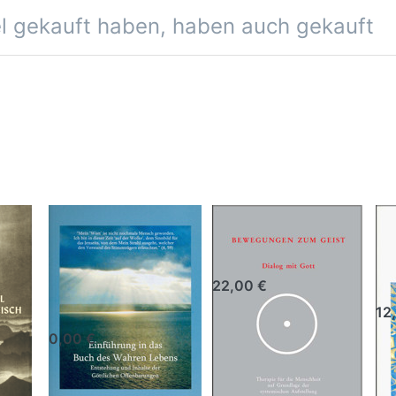
el gekauft haben, haben auch gekauft
Einführung
Bewegungen
E
in das Buch
zum Geist
d
des wahren
L
22,00 €
Lebens
12
0,00 €