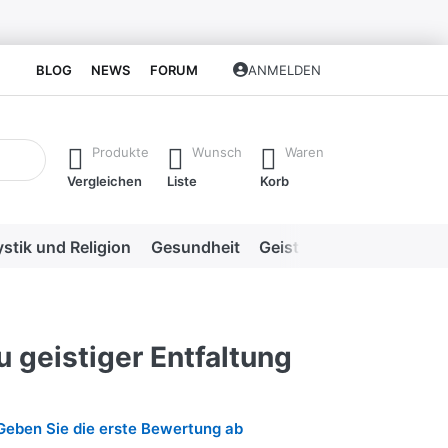
BLOG
NEWS
FORUM
ANMELDEN
isch erste Ergebnisse. Drücken Sie die Eingabetaste, um alle 
Produkte
Wunsch
Waren
Vergleichen
Liste
Korb
stik und Religion
Gesundheit
Geistige Heilweisen
Me
 geistiger Entfaltung
Geben Sie die erste Bewertung ab