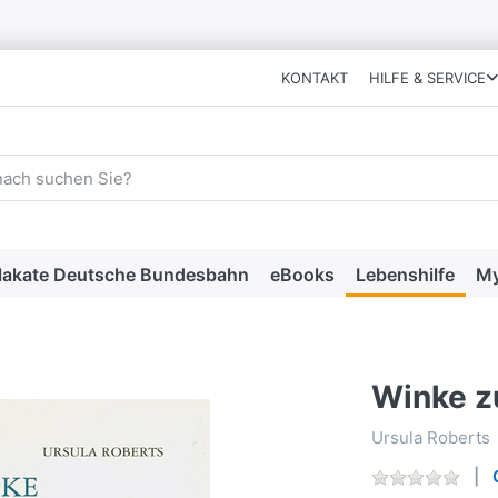
KONTAKT
HILFE & SERVICE
 einen Suchbegriff ein. Während Sie tippen, erscheinen automat
lakate Deutsche Bundesbahn
eBooks
Lebenshilfe
My
Winke zu
Ursula Roberts