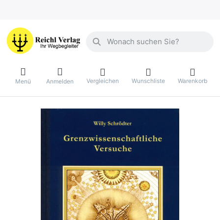
Geben Sie einen Suchbegriff ein. Währ
Vergleichen
Wunschliste
Warenkorb
Menü
Anmelden