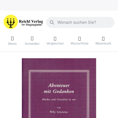
Geben Sie einen Suchbegriff ein. Währ
Vergleichen
Wunschliste
Warenkorb
Menü
Anmelden