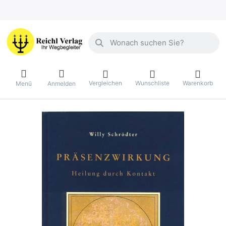
Geben Sie einen Suchbegriff ein. Währ
Vergleichen
Wunschliste
Warenkorb
Menü
Anmelden