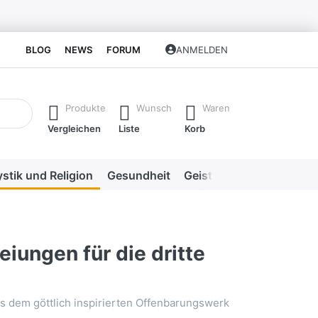
BLOG
NEWS
FORUM
ANMELDEN
isch erste Ergebnisse. Drücken Sie die Eingabetaste, um alle 
Produkte
Wunsch
Waren
Vergleichen
Liste
Korb
stik und Religion
Gesundheit
Geistige Heilweisen
Me
iungen für die dritte
 dem göttlich inspirierten Offenbarungswerk