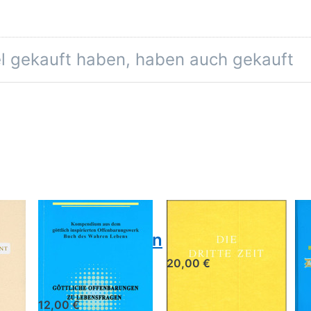
el gekauft haben, haben auch gekauft
Göttliche
Die dritte
B
Offenbarungen
Zeit
E
zu
d
20,00 €
Lebensfragen
da
T
12,00 €