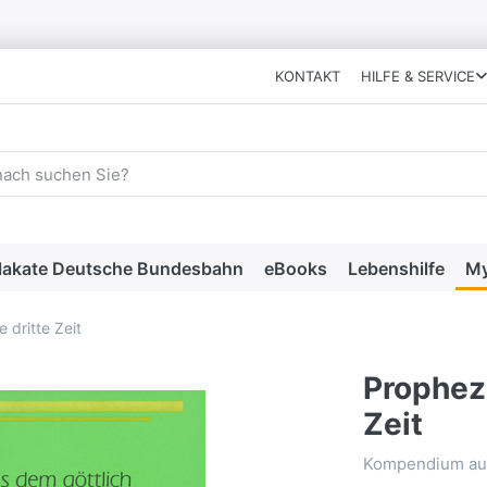
KONTAKT
HILFE & SERVICE
 einen Suchbegriff ein. Während Sie tippen, erscheinen automat
lakate Deutsche Bundesbahn
eBooks
Lebenshilfe
My
 dritte Zeit
Propheze
Zeit
Kompendium aus