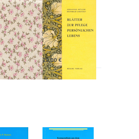
Blätter zur
ssene
Pflege
kript
persönlichen
Lebens
Johannes Müller, Heinrich
Lhotzky
22,00 €
Drücken Sie
R
ENTER für
mehr Optionen
n
zu Göttliche
te
Offenbarungen
zu
ng
Lebensfragen
e
t
hte zur
Göttliche