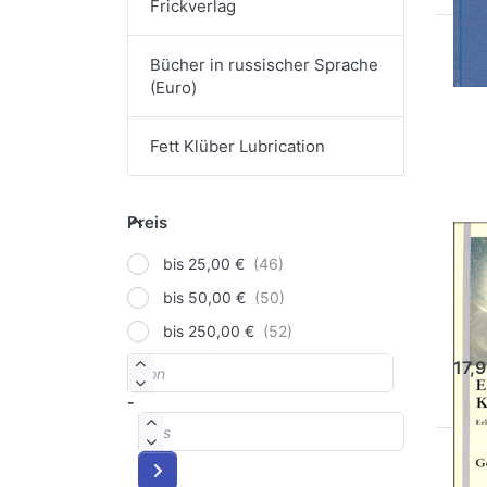
Frickverlag
Dr
Bücher in russischer Sprache
E
(Euro)
für
Opt
zu
Fett Klüber Lubrication
Fe
Ko
Preis
Preis
Ei
bis 25,00 €
zu
bis 50,00 €
Gerd
bis 250,00 €
von
Preisspanne
17,
-
bis
Dr
E