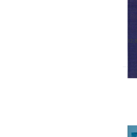
Di
Du
Frie
1886
Hera
12,
Dr
Sie
fü
Op
Ein
i
Bu
w
L
Ei