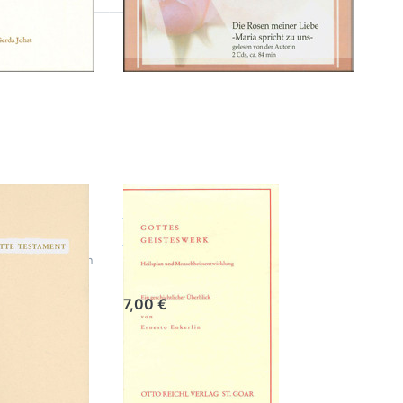
Drücken Sie
R
ENTER für
mehr
Optionen zu
Gottes
Geisteswerk
t
itte
Gottes
ament
Geisteswerk
m der göttlichen
Ernesto Enkerlin Heilsplan
ngen
und
Menschheitsentwicklung
7,00 €
ie
Drücken Sie
r
ENTER für