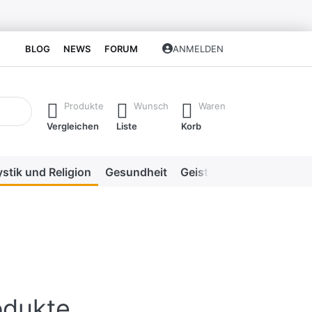
BLOG
NEWS
FORUM
ANMELDEN
isch erste Ergebnisse. Drücken Sie die Eingabetaste, um alle 
Produkte
Wunsch
Waren
Vergleichen
Liste
Korb
stik und Religion
Gesundheit
Geistige Heilweisen
Me
odukte