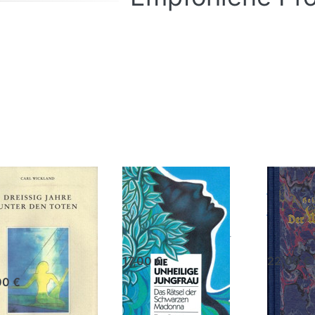
ücken
Drücken
Drücken
Sie
Sie
Sie
NTER
ENTER
ENTER
 mehr
für mehr
für mehr
ionen
Optionen
Optionen
zu
zu Die
zu Der
eißig
Unheilige
Weg zum
ahre
Jungfrau
Vater
nter
den
oten
eißig Jahre
Die Unheilige
Der 
ter den
Jungfrau
Vater
ten
Ean Begg Die unheilige
Heinrich L
Jungfrau "Das Rätsel der
1930 )
med. Carl Wickland
schwarzen Madonna"
17,00 €
22,00 €
00 €