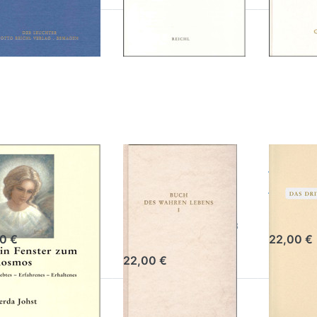
ücken
Drücken
Drücken
Sie
Sie
Sie ENTE
NTER
ENTER
für mehr
 mehr
für mehr
Optionen
ionen
Optionen
zu Das
 Ein
zu Buch
dritte
nster
des
Testamen
zum
wahren
smos
Lebens
n Fenster
Buch des
Das dr
m Kosmos
wahren
Test
Lebens
a Johst
Kompendiu
Offenbaru
Band I Unterweisung 1-28
90 €
22,00 €
22,00 €
ücken Sie
Drücken Sie
Drücken S
NTER für
ENTER für
ENTER fü