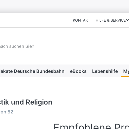
KONTAKT
HILFE & SERVICE
 einen Suchbegriff ein. Während Sie tippen, erscheinen automat
lakate Deutsche Bundesbahn
eBooks
Lebenshilfe
My
tik und Religion
rgebnisse:
von
52
Empfohlene Pr