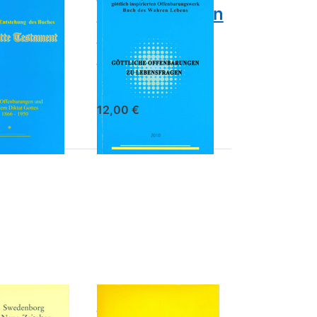
ehung
Offenbarungen
uches
zu
itte
Lebensfragen
ament
Victor P. Martens
Martens
12,00 €
Sie
Drücken
ür
Sie ENTER
für mehr
 zu
Optionen
l
zu
org
Truggeister
s
r
uel
Truggeister