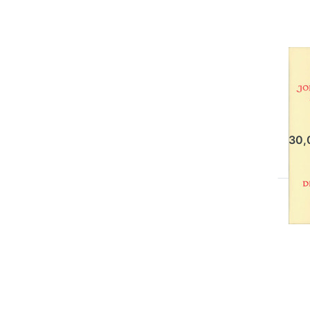
Da
Ev
Arth
30,
Dr
Sie
fü
Op
z
fru
Dun