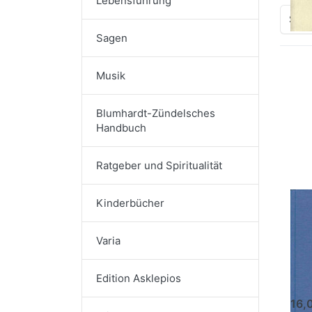
Lebensführung
Sort
Sagen
Musik
D
Si
fü
Op
Blumhardt-Zündelsches
Handbuch
Abe
Hü
F
Ratgeber und Spiritualität
Kinderbücher
Ab
Hü
Varia
Fl
Frédé
Edition Asklepios
16,