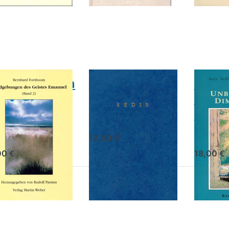
r Optionen
mehr
mehr
zu
Optionen zu
Optione
dgebungen
Esoterisches
zu Die
s Geistes
Christentum
Unbekann
manuel 2
Dimensio
ndgebungen
Esoterisches
Die
s Geistes
Christentum
Unbe
anuel 2
Dimen
Sédir
hard Forsboom
Ania Teill
usgegeben von Rudolf
verborgen
12,00 €
ian
Welten
00 €
18,00 €
rücken
Drücken Sie
Drücken
e ENTER
ENTER für
Sie
r mehr
mehr
ENTER
tionen
Optionen
für mehr
u Das
zu Die
Optionen
hannes
Bergpredigt
zu Zum
ngelium
anderen