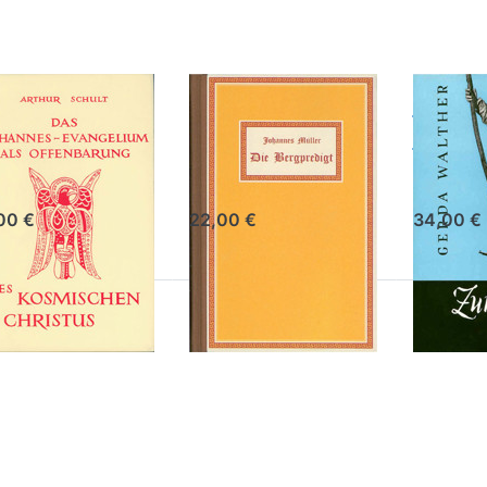
Ufer
s Johannes
Die
Zum 
angelium
Bergpredigt
Ufer
ur Schult
Johannes Müller ( 1864 -
Dr. Gerda 
1949 )
00 €
22,00 €
34,00 €
ücken
Drücken
Drücken
 ENTER
Sie
Sie ENTE
r mehr
ENTER
für mehr
tionen
für mehr
Optione
u Die
Optionen
zu Das
chtbare
zu Das
Vergesse
kelheit
Tagebuch
Manuskri
des
Markus
L...