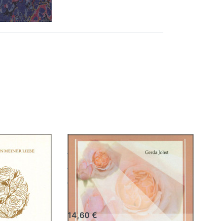
Drücken
Sie
ENTER
für mehr
Optionen
zu Die
Rosen
meiner
Liebe CD
osen
Die Rosen
r Liebe
meiner Liebe
CD
st
Gerda Johst
14,60 €