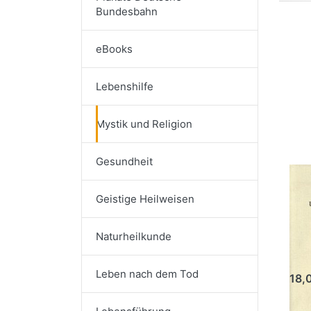
Bundesbahn
eBooks
Dr
E
Lebenshilfe
für
Opt
Dr
Mystik und Religion
J
u
T
Gesundheit
Dr
Geistige Heilweisen
un
To
Naturheilkunde
Dr. 
Leben nach dem Tod
18,