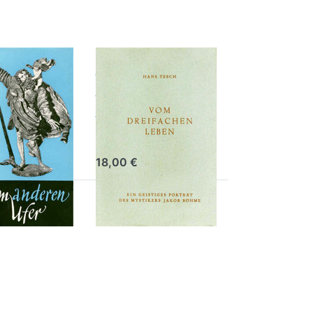
anderen
Vom
dreifachen
Leben
Walther
Hans Tesch
18,00 €
Drücken Sie
R
ENTER für
mehr
n
Optionen zu
Blätter zur
ne
Pflege
pt
persönlichen
Lebens