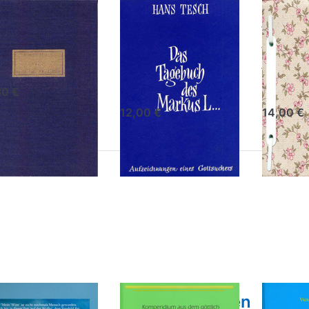
e fruchtbare
Das Tagebuch
Das
nkelheit
des Markus
Verge
L...
Manus
drich Markus Huebner (
-1964 ) Erst-
Hans Tesch
Anonym
usgeber
80 €
12,00 €
14,00 €
ücken
Drücken Sie
Drücken
 ENTER
ENTER für mehr
Sie ENTE
r mehr
Optionen zu
für mehr
tionen
Prophezeiungen
Optione
zu
für die dritte
zu Berich
führung
Zeit
zur
n das
Entstehu
ch des
des
ahren
Buches
ebens
das Dritt
Testamen
nführung in
Prophezeiungen
Beric