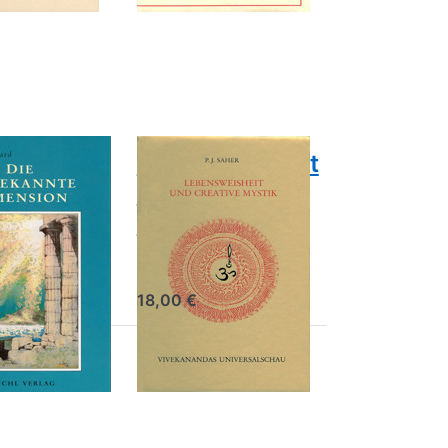
mehr Optionen
n
zu
Lebensweisheit
te
und kreative
n
Mystik
Lebensweisheit
kannte
und kreative
sion
Mystik
ard Entdeckung
Dr. Phil. P. J. Saher
er Sphären und
Vivekanandas
Universalschau
18,00 €
Drücken
Sie ENTER
für mehr
Optionen
zu Vom
dreifachen
Leben