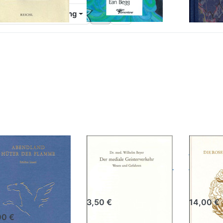
iere nach
Empfehlung
rücken
Drücken Sie
Drücken
e ENTER
ENTER für
Sie
r mehr
mehr
ENTER
tionen
Optionen zu
für mehr
zu
Der mediale
Optionen
ndland,
Geisterverkehr
zu Die
ter der
Rosen
lamme
meiner
Liebe
endland,
Der mediale
Die R
ter der
Geisterverkehr
meine
amme
Dr. med. Wilhelm Beyer
Gerda Joh
ric Lionel
3,50 €
14,00 €
00 €